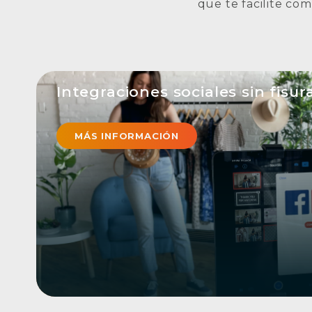
que te facilite co
Integraciones sociales sin fisur
Facebook, YouTube, Twitch - su propio sitio
audiencia en las mayores plataformas de stre
MÁS INFORMACIÓN
redes sociales con un solo clic. Nuestras integ
fisuras y la funcionalidad RTMP personalizada
llegar a todos tus destinos. Además, las retr
con Switcher son ilimitadas, por lo que puede
todo el tiempo que quieras.