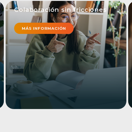
Colaboración sin fricciones
Comparta la pantalla y el protagonismo.
Invita a tus invitados a unirse a tu
MÁS INFORMACIÓN
producción con Switcher desde cualquier
lugar del mundo y desde casi cualquier
teléfono o webcam. Tus invitados remotos
pueden incluso compartir las pantallas de
sus ordenadores y previsualizar la
producción desde sus dispositivos. El vídeo
es mejor juntos.