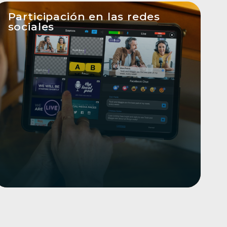
Participación en las redes
sociales
Cuando utilice Switcher para retransmitir
en las redes sociales, nuestras herramientas
de interacción integradas pueden cultivar
su audiencia impulsando la interactividad.
Crea encuestas en Facebook o ancla
comentarios a tu vídeo. Si eres un
comerciante de Shopify, incluso puedes
usar la función Comment to Cart de
Switcher para vender directamente en
Facebook Live.