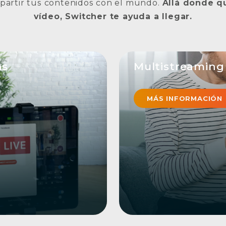
mpartir tus contenidos con el mundo.
Allá donde qu
vídeo, Switcher te ayuda a llegar.
as
Multistreaming
 web - aumente su
Aumente sus visitas ll
aming en directo y
retransmisión múltipl
MÁS INFORMACIÓN
raciones directas sin
drásticamente el impac
 hacen que sea fácil
ningún software adicio
ansmisiones en directo
retransmitiendo a varia
s seguir en directo
YouTube, su sitio web 
que utilice RTMP pers