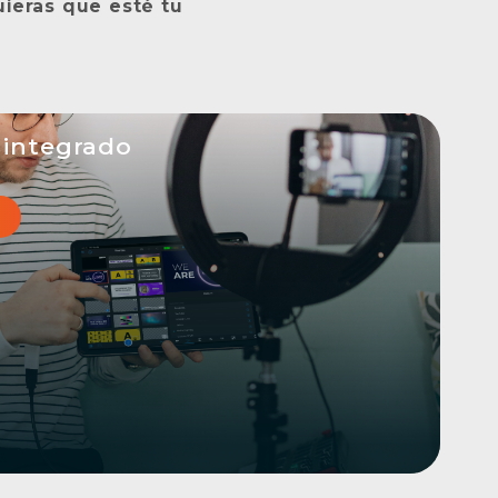
ieras que esté tu
 integrado
egando a su público allí donde esté. La
e incorporada significa que puede aumentar
to de sus retransmisiones en directo sin
nal (ni ancho de banda adicional)
s plataformas a la vez. Elija entre Facebook y
y prácticamente cualquier otra plataforma
onalizado.