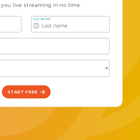
 you live streaming in no time.
Last Name
*
START FREE