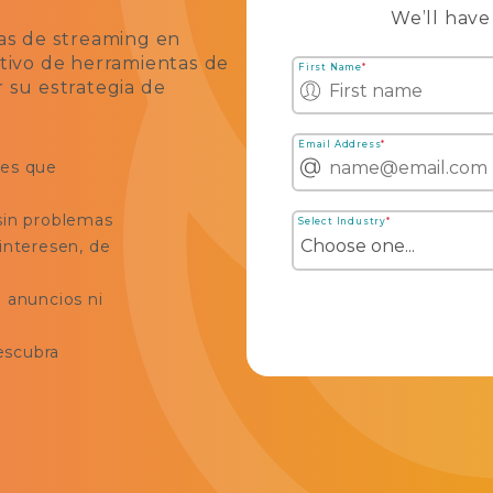
We’ll have
cas de streaming en
itivo de herramientas de
First Name
*
r su estrategia de
Email Address
*
tes que
sin problemas
Select Industry
*
interesen, de
n anuncios ni
escubra