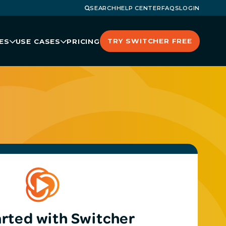
SEARCH
HELP CENTER
FAQS
LOGIN
TRY SWITCHER FREE
ES
USE CASES
PRICING
arted with Switcher