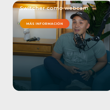
Switcher como webcam
¿Listo para mejorar tus videoconferencias?
Utiliza tu iPhone como cámara web y
MÁS INFORMACIÓN
transmite vídeo desde Switcher
directamente a plataformas de
videoconferencia como Zoom, Microsoft
Teams y Google Meet, lo que te ayudará a
mejorar tus reuniones virtuales e híbridas,
seminarios web, experiencias virtuales y
mucho más.