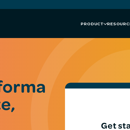
PRODUCT
RESOURC
 forma
e,
Get st